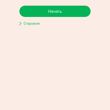
Начать
О проекте
Партнёр коммерческого проекта ПАО «МегаФон»
© 2019
Все права защищены © АО Бизнес Ньюс Медиа,
1999—2019